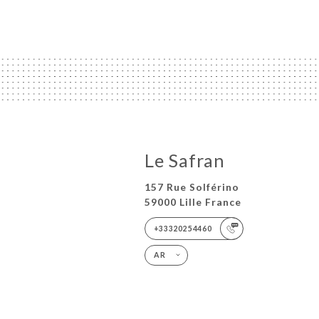
Le Safran
157 Rue Solférino
59000 Lille France
+33320254460
AR