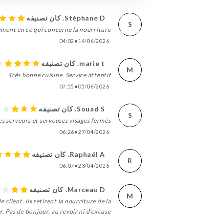
Stéphane D. كان تصنيفه
S
ment en ce qui concerne la nourriture
04:02
•
14/06/2026
marie t. كان تصنيفه
M
Très bonne cuisine. Service attentif.
07:55
•
05/06/2026
Souad S. كان تصنيفه
S
es serveurs et serveuses visages fermés
06:26
•
27/04/2026
Raphaël A. كان تصنيفه
R
06:07
•
23/04/2026
Marceau D. كان تصنيفه
M
client. ils retirent la nourriture de la
 Pas de bonjour, au revoir ni d’excuse.