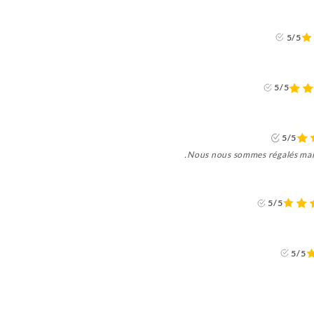
5/5
5/5
5/5
Nous nous sommes régalés mais
5/5
5/5