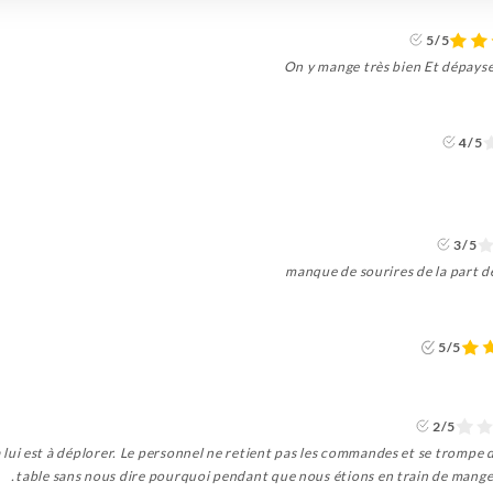
5/5
On y mange très bien Et dépayse
4/5
3/5
manque de sourires de la part d
5/5
2/5
lui est à déplorer. Le personnel ne retient pas les commandes et se trompe de 
table sans nous dire pourquoi pendant que nous étions en train de manger.