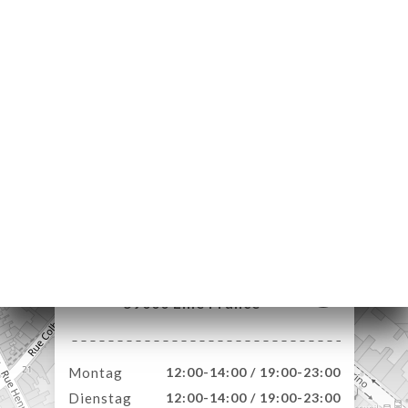
ART
VIEREN
LLUNG
ERIE
RTUNG
NÜ
TAKT
157 Rue Solférino
59000 Lille France
Montag
12:00-14:00 / 19:00-23:00
Dienstag
12:00-14:00 / 19:00-23:00