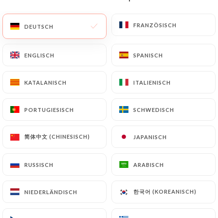
DE
MENÜ
FRANZÖSISCH
FRANZÖSISCH
DEUTSCH
DEUTSCH
ENGLISCH
ENGLISCH
SPANISCH
SPANISCH
KATALANISCH
KATALANISCH
ITALIENISCH
ITALIENISCH
/
START
KONTAKT
Kontakt
PORTUGIESISCH
PORTUGIESISCH
SCHWEDISCH
SCHWEDISCH
简体中文 (CHINESISCH)
简体中文 (CHINESISCH)
JAPANISCH
JAPANISCH
RUSSISCH
RUSSISCH
ARABISCH
ARABISCH
한국어 (KOREANISCH)
한국어 (KOREANISCH)
NIEDERLÄNDISCH
NIEDERLÄNDISCH
Le Safran