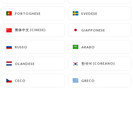
Poulet tandoori
5.00€
PORTOGHESE
PORTOGHESE
SVEDESE
SVEDESE
Poulet tikka
简体中文 (CINESE)
简体中文 (CINESE)
GIAPPONESE
GIAPPONESE
6.00€
RUSSO
RUSSO
ARABO
ARABO
Samossa
5.00€
한국어 (COREANO)
한국어 (COREANO)
OLANDESE
OLANDESE
CECO
CECO
GRECO
GRECO
PLATS
Agneau Madras
11.00€
Poulet tikka massala