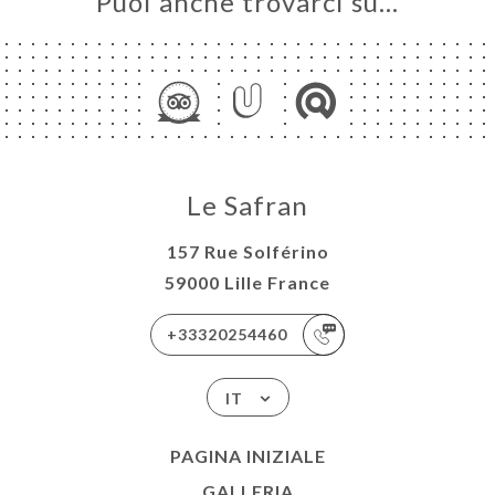
Puoi anche trovarci su…
Le Safran
157 Rue Solférino
59000 Lille France
+33320254460
IT
PAGINA INIZIALE
GALLERIA