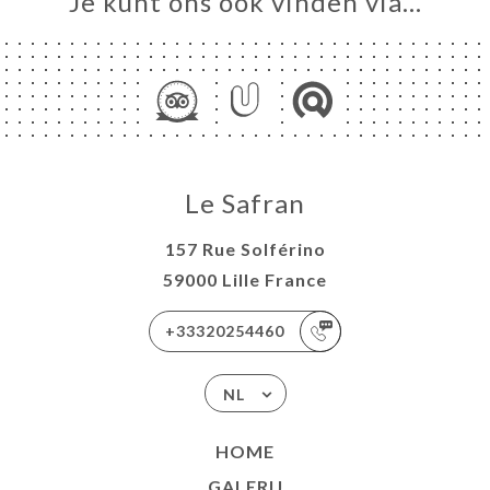
Je kunt ons ook vinden via…
Le Safran
157 Rue Solférino
59000 Lille France
+33320254460
NL
HOME
GALERIJ