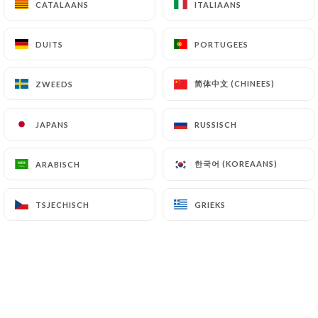
CATALAANS
CATALAANS
ITALIAANS
ITALIAANS
Poulet tandoori
5.00€
DUITS
DUITS
PORTUGEES
PORTUGEES
Poulet tikka
6.00€
简体中文 (CHINEES)
简体中文 (CHINEES)
ZWEEDS
ZWEEDS
Samossa
JAPANS
JAPANS
RUSSISCH
RUSSISCH
5.00€
한국어 (KOREAANS)
한국어 (KOREAANS)
ARABISCH
ARABISCH
TSJECHISCH
TSJECHISCH
GRIEKS
GRIEKS
PLATS
Agneau Madras
11.00€
Poulet tikka massala